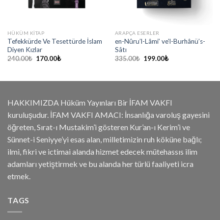
HÜKÜM KITAP
ARAPÇA ESERLER
Tefekkürde Ve Tesettürde İslam
en-Nûru’l-Lâmi’ ve’l-Burhânü’s-
Diyen Kızlar
Sâtı
Orijinal
Şu
Orijinal
Şu
240.00
₺
170.00
₺
335.00
₺
199.00
₺
fiyat:
andaki
fiyat:
andaki
240.00₺.
fiyat:
335.00₺.
fiyat:
170.00₺.
199.00₺.
HAKKIMIZDA Hüküm Yayınları Bir İFAM VAKFI
kuruluşudur. İFAM VAKFI AMACI: İnsanlığa varoluş gayesini
öğreten, Sırat-ı Mustakim’i gösteren Kur’an-ı Kerim’i ve
Sünnet-i Seniyye’yi esas alan, milletimizin ruh köküne bağlı;
ilmi, fikri ve ictimai alanda hizmet edecek mütehassıs ilim
adamları yetiştirmek ve bu alanda her türlü faaliyeti icra
etmek.
TAGS