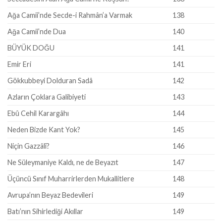
Ağa Camii’nde Secde-i Rahmân’a Varmak
138
Ağa Camii’nde Dua
140
BÜYÜK DOĞU
141
Emir Eri
141
Gökkubbeyi Dolduran Sadâ
142
Azların Çoklara Galibiyeti
143
Ebû Cehil Karargâhı
144
Neden Bizde Kant Yok?
145
Niçin Gazzâlî?
146
Ne Süleymaniye Kaldı, ne de Beyazıt
147
Üçüncü Sınıf Muharrirlerden Mukallitlere
148
Avrupa’nın Beyaz Bedevileri
149
Batı’nın Sihirlediği Akıllar
149