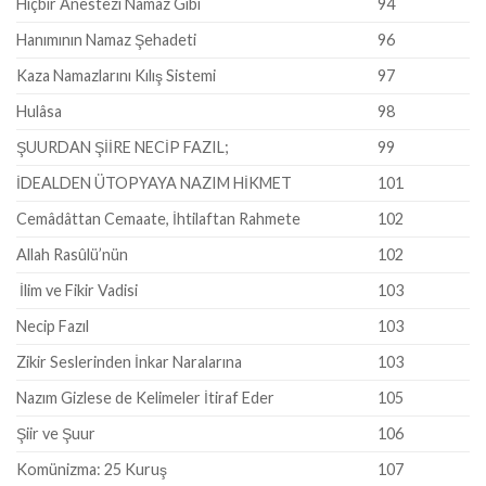
Hiçbir Anestezi Namaz Gibi
94
Hanımının Namaz Şehadeti
96
Kaza Namazlarını Kılış Sistemi
97
Hulâsa
98
ŞUURDAN ŞİİRE NECİP FAZIL;
99
İDEALDEN ÜTOPYAYA NAZIM HİKMET
101
Cemâdâttan Cemaate, İhtilaftan Rahmete
102
Allah Rasûlü’nün
102
İlim ve Fikir Vadisi
103
Necip Fazıl
103
Zikir Seslerinden İnkar Naralarına
103
Nazım Gizlese de Kelimeler İtiraf Eder
105
Şiir ve Şuur
106
Komünizma: 25 Kuruş
107