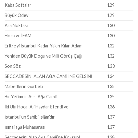
Kaba Softalar
129
Büyük Ödev
129
Ara Noktası
130
Hoca ve İFAM
130
Eritre’yi İstanbul Kadar Yakın Kılan Adam
132
Yeniden Büyük Doğu ve Milli Görüş Çağı
132
Son Söz
133
SECCADESİNİ ALAN AĞA CAMİİ’NE GELSİN!
134
Mâbedlerin Gurbeti
135
Bir Yetîmu’l-Asr: Ağa Camii
135
İki Ulu Hoca: Ali Haydar Efendi ve
136
İstanbul’un Sahibi İslâm’dır
137
İsmailağa Muhasarası
137
Seccadesini Alan Ağa Camii’ne Koşsun!
138