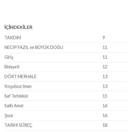
İÇİNDEKİLER
TAKDİM
9
NECİP FAZIL ve BÜYÜK DOĞU
11
Giriş
11
Bidayeti
12
DÖRT MERHALE
13
Koşulsuz İman
13
Saf Tefekkür
15
Salih Amel
16
Şuur
16
TARİHİ SÜREÇ
18