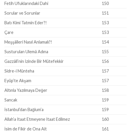
Fetih Ufuklarındaki Dahi
150
Sorular ve Sorunlar
151
Batı Kimi Tatmin Eder?!
153
Çare
153
Meşşâîleri Nasıl Anlamalı?!
154
Susturulan Ulemâ Adına
155
Gazzâlî’nin İzinde Bir Mütefekkir
156
Sidre-i Münteha
157
Eyüp’te Akşam
157
Altınla Yazılmaya Değer
158
Sancak
159
İstanbul’dan Bağlum’a
159
Allah’a İtaat Etmeyene İtaat Edilmez
160
İsim de Fikir de Ona Ait
161