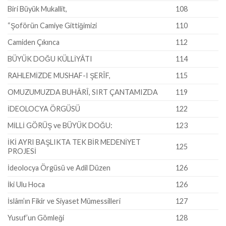
Biri Büyük Mukallit,
108
“Şoförün Camiye Gittiğimizi
110
Camiden Çıkınca
112
BÜYÜK DOĞU KÜLLİYÂTI
114
RAHLEMİZDE MUSHAF-I ŞERÎF,
115
OMUZUMUZDA BUHÂRÎ, SIRT ÇANTAMIZDA
119
İDEOLOCYA ÖRGÜSÜ
122
MİLLİ GÖRÜŞ ve BÜYÜK DOĞU:
123
İKİ AYRI BAŞLIKTA TEK BİR MEDENİYET
125
PROJESİ
İdeolocya Örgüsü ve Adil Düzen
126
İki Ulu Hoca
126
İslâm’ın Fikir ve Siyaset Mümessilleri
127
Yusuf’un Gömleği
128