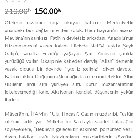
Orijinal
Şu
210.00
150.00
₺
₺
fiyat:
andaki
Ötelerin nizamını çağa okuyan haberci. Medeniyetin
210.00₺.
fiyat:
önündeki buz dağlarını eriten soluk. Hacı Bayram’ın asasız,
150.00₺.
Mevlânâ’nın sarıksız, Fatih’in devletsiz arkadaşı. Anadolu’nun
Nizamnamesini yazan kalem. Hicivde Nefî’yi, aşkta Şeyh
Galip’i, sanatta Fuzûli’yi yaşayan şâir. Yunus’un çarıkla
yürüdüğü yolları iskarpinle kat eden derviş. “Allah” demenin
yasak olduğu bir devirde “İşte iz geliniz!” diyen davetçi.
Batı’nın aklını, Doğu’nun aşk ocağında eriten mütefekkir. Altın
silsilenin ardı sıra yürüyen sûfî. Küfür muzahrafatının
lekeleyemediği kale. Aksiyonun kendisi, düşüncenin yekûn
ifadesi.
Mâverâ’nın, İFAM’ın “Ulu Hocası”. Çağın muzdaribi, “üstün
çile”nin sadık yâri. Milletin bir şapkayla saadet bulacağını
söyleyenlere, “Bekleyin gelecektir, eskimez, pörsümez yeni”
diyen hakikat aşığı. Mazlumların, muzdariblerin sözcüsü.