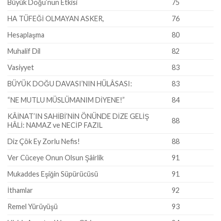
Büyük Doğu’nun Etkisi
75
HA TÜFEĞİ OLMAYAN ASKER,
76
Hesaplaşma
80
Muhalif Dil
82
Vasiyyet
83
BÜYÜK DOĞU DAVASI’NIN HÜLÂSASI:
83
“NE MUTLU MÜSLÜMANIM DİYENE!”
84
KÂİNAT’IN SAHİBİ’NİN ÖNÜNDE DİZE GELİŞ
88
HÂLİ: NAMAZ ve NECİP FAZIL
Diz Çök Ey Zorlu Nefis!
88
Ver Cüceye Onun Olsun Şâirlik
91
Mukaddes Eşiğin Süpürücüsü
91
İthamlar
92
Remel Yürüyüşü
93