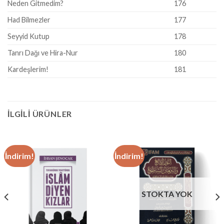
Neden Gitmedim?
176
Had Bilmezler
177
Seyyid Kutup
178
Tanrı Dağı ve Hira-Nur
180
Kardeşlerim!
181
İLGILI ÜRÜNLER
İndirim!
İndirim!
STOKTA YOK