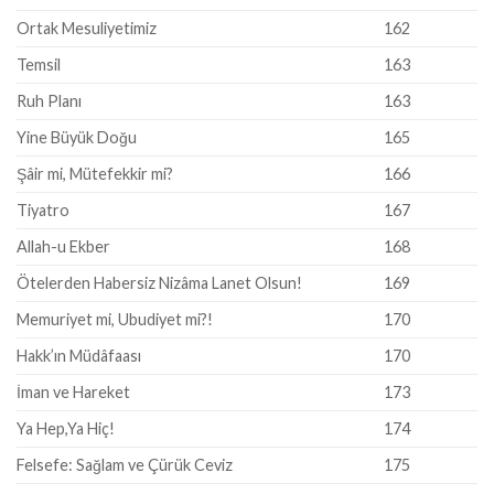
Ortak Mesuliyetimiz
162
Temsil
163
Ruh Planı
163
Yine Büyük Doğu
165
Şâir mi, Mütefekkir mi?
166
Tiyatro
167
Allah-u Ekber
168
Ötelerden Habersiz Nizâma Lanet Olsun!
169
Memuriyet mi, Ubudiyet mi?!
170
Hakk’ın Müdâfaası
170
İman ve Hareket
173
Ya Hep,Ya Hiç!
174
Felsefe: Sağlam ve Çürük Ceviz
175