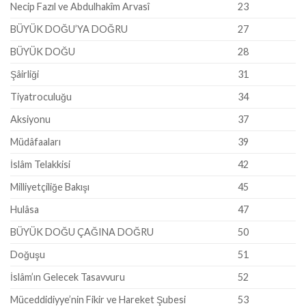
Necip Fazıl ve Abdulhakîm Arvasî
23
BÜYÜK DOĞU’YA DOĞRU
27
BÜYÜK DOĞU
28
Şâirliği
31
Tiyatroculuğu
34
Aksiyonu
37
Müdâfaaları
39
İslâm Telakkisi
42
Milliyetçiliğe Bakışı
45
Hulâsa
47
BÜYÜK DOĞU ÇAĞINA DOĞRU
50
Doğuşu
51
İslâm’ın Gelecek Tasavvuru
52
Müceddidiyye’nin Fikir ve Hareket Şubesi
53