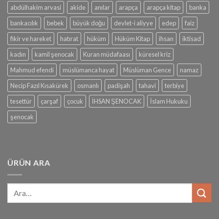
abdülhakim arvasi
akide
anılar
arapça
arapça kitap
banka
bankacılık
bebek
büyük doğu
devlet-i aliyye
edep
faiz
fikir ve hareket
hatırat
hüküm
Hüküm Kitap
ihsan
iktisad
kadın
kamil şenocak
Kuran müdafaası
küresel kriz
Mahmud efendi
müslümanca hayat
Müslüman Gence
namaz
Necip Fazıl Kısakürek
osmanlı
padişah
tahavi
terbiye
tesettür
çarşaf
çocuk
İHSAN ŞENOCAK
İslam Hukuku
şenocak
ÜRÜN ARA
Ara: