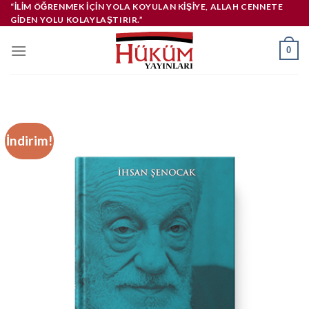
İçeriğe
“İLIM ÖĞRENMEK IÇIN YOLA KOYULAN KIŞIYE, ALLAH CENNETE
GIDEN YOLU KOLAYLAŞTIRIR.”
atla
0
İndirim!