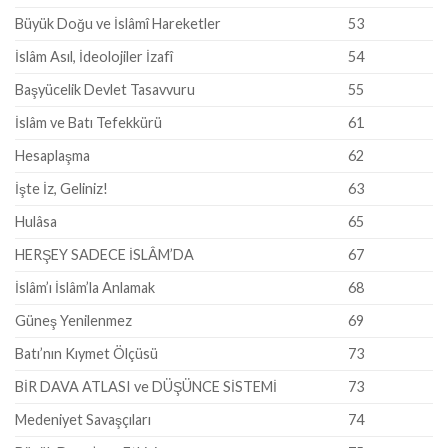
Büyük Doğu ve İslâmî Hareketler
53
İslâm Asıl, İdeolojiler İzafî
54
Başyücelik Devlet Tasavvuru
55
İslâm ve Batı Tefekkürü
61
Hesaplaşma
62
İşte İz, Geliniz!
63
Hulâsa
65
HERŞEY SADECE İSLÂM’DA
67
İslâm’ı İslâm’la Anlamak
68
Güneş Yenilenmez
69
Batı’nın Kıymet Ölçüsü
73
BİR DAVA ATLASI ve DÜŞÜNCE SİSTEMİ
73
Medeniyet Savaşçıları
74