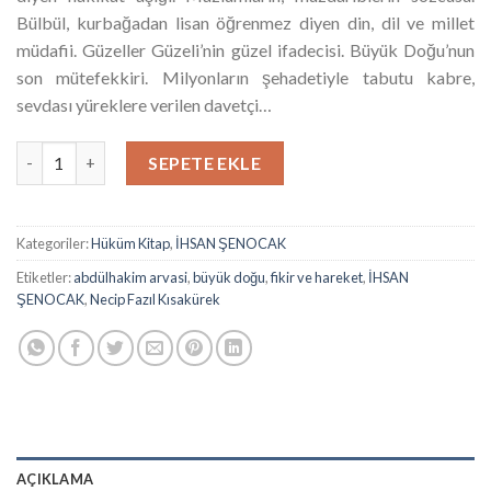
Bülbül, kurbağadan lisan öğrenmez diyen din, dil ve millet
müdafii. Güzeller Güzeli’nin güzel ifadecisi. Büyük Doğu’nun
son mütefekkiri. Milyonların şehadetiyle tabutu kabre,
sevdası yüreklere verilen davetçi…
Büyük Doğu Çağına Doğru adet
SEPETE EKLE
Kategoriler:
Hüküm Kitap
,
İHSAN ŞENOCAK
Etiketler:
abdülhakim arvasi
,
büyük doğu
,
fikir ve hareket
,
İHSAN
ŞENOCAK
,
Necip Fazıl Kısakürek
AÇIKLAMA