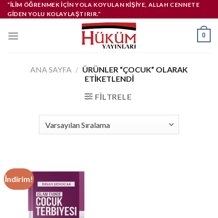
İçeriğe
“İLIM ÖĞRENMEK IÇIN YOLA KOYULAN KIŞIYE, ALLAH CENNETE
GIDEN YOLU KOLAYLAŞTIRIR.”
atla
0
ANA SAYFA
/
ÜRÜNLER “ÇOCUK” OLARAK
ETIKETLENDI
FILTRELE
İndirim!