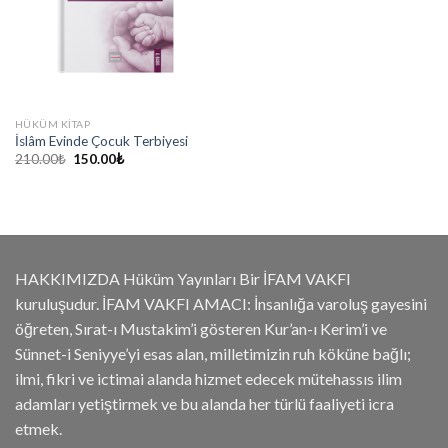
HÜKÜM KITAP
İslâm Evinde Çocuk Terbiyesi
Orijinal
Şu
210.00
₺
150.00
₺
fiyat:
andaki
210.00₺.
fiyat:
150.00₺.
HAKKIMIZDA Hüküm Yayınları Bir İFAM VAKFI
kuruluşudur. İFAM VAKFI AMACI: İnsanlığa varoluş gayesini
öğreten, Sırat-ı Mustakim’i gösteren Kur’an-ı Kerim’i ve
Sünnet-i Seniyye’yi esas alan, milletimizin ruh köküne bağlı;
ilmi, fikri ve ictimai alanda hizmet edecek mütehassıs ilim
adamları yetiştirmek ve bu alanda her türlü faaliyeti icra
etmek.