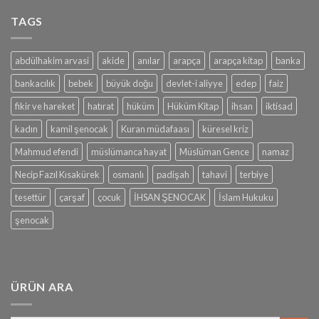
TAGS
abdülhakim arvasi
akide
anılar
arapça
arapça kitap
banka
bankacılık
bebek
büyük doğu
devlet-i aliyye
edep
faiz
fikir ve hareket
hatırat
hüküm
Hüküm Kitap
ihsan
iktisad
kadın
kamil şenocak
Kuran müdafaası
küresel kriz
Mahmud efendi
müslümanca hayat
Müslüman Gence
namaz
Necip Fazıl Kısakürek
osmanlı
padişah
tahavi
terbiye
tesettür
çarşaf
çocuk
İHSAN ŞENOCAK
İslam Hukuku
şenocak
ÜRÜN ARA