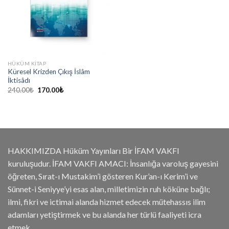
HÜKÜM KITAP
Küresel Krizden Çıkış İslâm
İktisâdı
Orijinal
Şu
240.00
₺
170.00
₺
fiyat:
andaki
240.00₺.
fiyat:
170.00₺.
HAKKIMIZDA Hüküm Yayınları Bir İFAM VAKFI
kuruluşudur. İFAM VAKFI AMACI: İnsanlığa varoluş gayesini
öğreten, Sırat-ı Mustakim’i gösteren Kur’an-ı Kerim’i ve
Sünnet-i Seniyye’yi esas alan, milletimizin ruh köküne bağlı;
ilmi, fikri ve ictimai alanda hizmet edecek mütehassıs ilim
adamları yetiştirmek ve bu alanda her türlü faaliyeti icra
etmek.