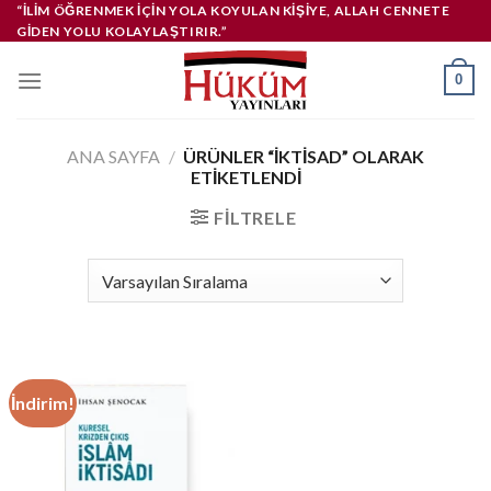
İçeriğe
“İLIM ÖĞRENMEK IÇIN YOLA KOYULAN KIŞIYE, ALLAH CENNETE
GIDEN YOLU KOLAYLAŞTIRIR.”
atla
0
ANA SAYFA
/
ÜRÜNLER “IKTISAD” OLARAK
ETIKETLENDI
FILTRELE
İndirim!