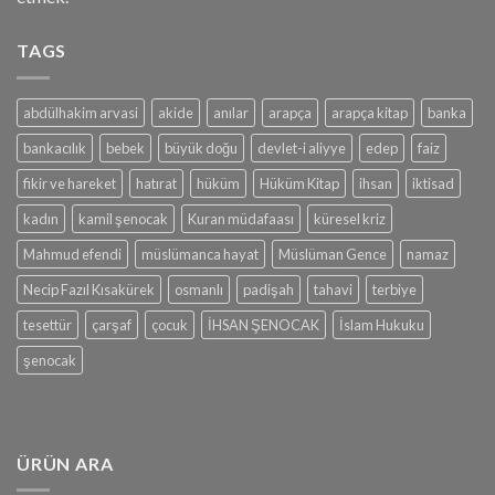
TAGS
abdülhakim arvasi
akide
anılar
arapça
arapça kitap
banka
bankacılık
bebek
büyük doğu
devlet-i aliyye
edep
faiz
fikir ve hareket
hatırat
hüküm
Hüküm Kitap
ihsan
iktisad
kadın
kamil şenocak
Kuran müdafaası
küresel kriz
Mahmud efendi
müslümanca hayat
Müslüman Gence
namaz
Necip Fazıl Kısakürek
osmanlı
padişah
tahavi
terbiye
tesettür
çarşaf
çocuk
İHSAN ŞENOCAK
İslam Hukuku
şenocak
ÜRÜN ARA