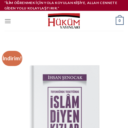
İçeriğe
“İLIM ÖĞRENMEK IÇIN YOLA KOYULAN KIŞIYE, ALLAH CENNETE
GIDEN YOLU KOLAYLAŞTIRIR.”
atla
0
İndirim!