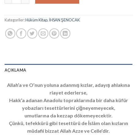
170.00₺.
Kategoriler:
Hüküm Kitap
,
İHSAN ŞENOCAK
AÇIKLAMA
Allah’a ve O’nun yoluna adanmış kızlar, adayış ahlakına
riayet ederlerse,
Hakk’a adanan Anadolu topraklarında bir daha küfür
yobazları tesettürlerini çiğneyemeyecek,
umutlarına da kezzap dökemeyecektir.
Çünkü, tefekkürü gibi tesettürü de İslâm olan kızların
müdafii bizzat Allah Azze ve Celle’dir.