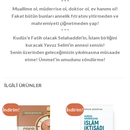
* * *
Muallime ol, müderrise ol, doktor ol, ev hanımı ol!
Fakat bütün bunları annelik fıtratını yitirmeden ve
mahremiyeti çiğnetmeden yap!
* * *
Kudüs’e Fatih olacak Selahaddin’in, İslam birliğini
kuracak Yavuz Selim’in annesi sensin!
Senin üzerinden geleceğimizin yıkılmasına müsaade
etme! Ümmet’in umudunu söndürme!
İLGILI ÜRÜNLER
İndirim!
İndirim!