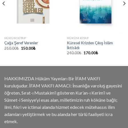
HÜKÜM KITAP
HÜKÜM KITAP
Küresel Krizden Çıkış İslâm
Çağa Şeref Verenler
İktisâdı
Orijinal
Şu
210.00
₺
150.00
₺
fiyat:
andaki
Orijinal
Şu
240.00
₺
170.00
₺
210.00₺.
fiyat:
fiyat:
andaki
150.00₺.
240.00₺.
fiyat:
170.00₺.
HAKKIMIZDA Hüküm Yayınları Bir İFAM VAKFI
kuruluşudur. İFAM VAKFI AMACI: İnsanlığa varoluş gayesini
öğreten, Sırat-ı Mustakim’i gösteren Kur’an-ı Kerim’i ve
Sünnet-i Seniyye’yi esas alan, milletimizin ruh köküne bağlı;
ilmi, fikri ve ictimai alanda hizmet edecek mütehassıs ilim
adamları yetiştirmek ve bu alanda her türlü faaliyeti icra
etmek.