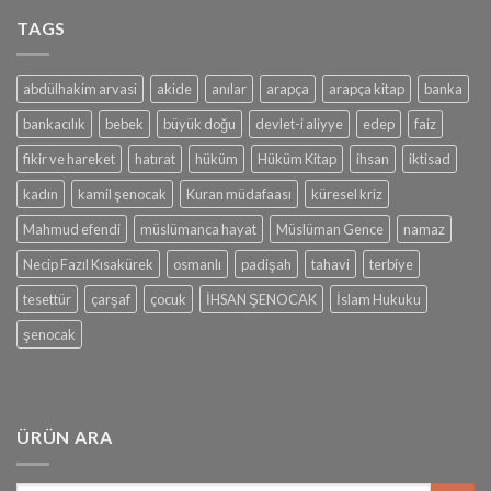
TAGS
abdülhakim arvasi
akide
anılar
arapça
arapça kitap
banka
bankacılık
bebek
büyük doğu
devlet-i aliyye
edep
faiz
fikir ve hareket
hatırat
hüküm
Hüküm Kitap
ihsan
iktisad
kadın
kamil şenocak
Kuran müdafaası
küresel kriz
Mahmud efendi
müslümanca hayat
Müslüman Gence
namaz
Necip Fazıl Kısakürek
osmanlı
padişah
tahavi
terbiye
tesettür
çarşaf
çocuk
İHSAN ŞENOCAK
İslam Hukuku
şenocak
ÜRÜN ARA