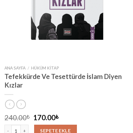
ANA SAYFA
/
HÜKÜM KITAP
Tefekkürde Ve Tesettürde İslam Diyen
Kızlar
Orijinal
Şu
240.00
170.00
₺
₺
fiyat:
andaki
Tefekkürde Ve Tesettürde İslam Diyen Kızlar adet
240.00₺.
fiyat:
SEPETE EKLE