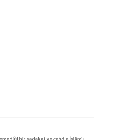
remediği bir sadakat ve cehdle İslâm’ı