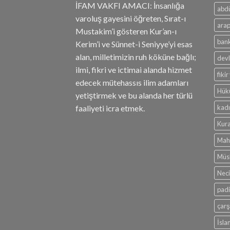
İFAM VAKFI AMACI: İnsanlığa
abdü
varoluş gayesini öğreten, Sırat-ı
ara
Mustakim’i gösteren Kur’an-ı
bank
Kerim’i ve Sünnet-i Seniyye’yi esas
alan, milletimizin ruh köküne bağlı;
devl
ilmi, fikri ve ictimai alanda hizmet
fiki
edecek mütehassıs ilim adamları
Hük
yetiştirmek ve bu alanda her türlü
kad
faaliyeti icra etmek.
Kur
Mah
Müs
Neci
pad
çarş
İsl