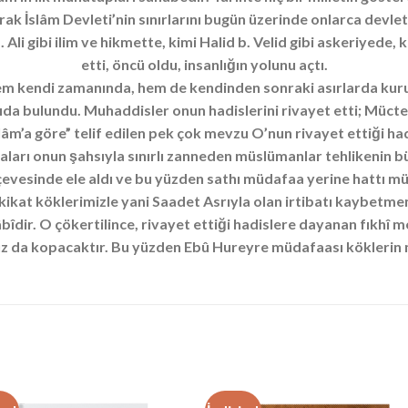
k İslâm Devleti’nin sınırlarını bugün üzerinde onlarca devlet 
 Ali gibi ilim ve hikmette, kimi Halid b. Velid gibi askeriyede
etti, öncü oldu, insanlığın yolunu açtı.
hem kendi zamanında, hem de kendinden sonraki asırlarda kurul
da bulundu. Muhaddisler onun hadislerini rivayet etti; Mücteh
lâm’a göre” telif edilen pek çok mevzu O’nun rivayet ettiği hadi
iraları onun şahsıyla sınırlı zanneden müslümanlar tehlikeni
evesinde ele aldı ve bu yüzden sathı müdafaa yerine hattı
ikat köklerimizle yani Saadet Asrıyla olan irtibatı kaybetme
ir. O çökertilince, rivayet ettiği hadislere dayanan fıkhî me
ız da kopacaktır. Bu yüzden Ebû Hureyre müdafaası köklerin 