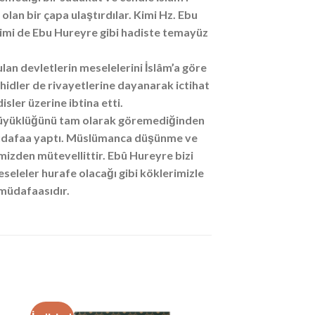
olan bir çapa ulaştırdılar. Kimi Hz. Ebu
, kimi de Ebu Hureyre gibi hadiste temayüz
an devletlerin meselelerini İslâm’a göre
idler de rivayetlerine dayanarak ictihat
sler üzerine ibtina etti.
n büyüklüğünü tam olarak göremediğinden
 müdafaa yaptı. Müslümanca düşünme ve
mizden mütevellittir. Ebû Hureyre bizi
seleler hurafe olacağı gibi köklerimizle
müdafaasıdır.