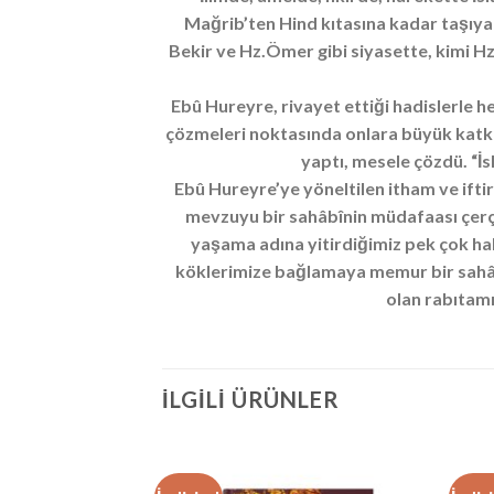
Mağrib’ten Hind kıtasına kadar taşıyara
Bekir ve Hz.Ömer gibi siyasette, kimi Hz.
Ebû Hureyre, rivayet ettiği hadislerle 
çözmeleri noktasında onlara büyük katkı
yaptı, mesele çözdü. “İs
Ebû Hureyre’ye yöneltilen itham ve ift
mevzuyu bir sahâbînin müdafaası çerç
yaşama adına yitirdiğimiz pek çok hak
köklerimize bağlamaya memur bir sahâbîd
olan rabıtam
İLGILI ÜRÜNLER