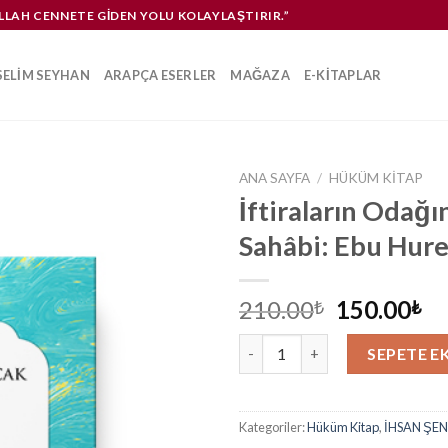
ALLAH CENNETE GIDEN YOLU KOLAYLAŞTIRIR.”
SELIM SEYHAN
ARAPÇA ESERLER
MAĞAZA
E-KITAPLAR
ANA SAYFA
/
HÜKÜM KITAP
İftiraların Odağı
Sahâbi: Ebu Hur
Orijinal
Ş
210.00
150.00
₺
₺
fiyat:
an
İftiraların Odağındaki Sahâbi:
210.00₺.
fi
SEPETE E
15
Kategoriler:
Hüküm Kitap
,
İHSAN ŞE