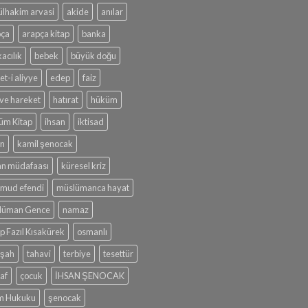
lhakim arvasi
akide
anılar
pça
arapça kitap
banka
acılık
bebek
büyük doğu
et-i aliyye
edep
faiz
r ve hareket
hatırat
hüküm
üm Kitap
ihsan
iktisad
ın
kamil şenocak
an müdafaası
küresel kriz
mud efendi
müslümanca hayat
lüman Gence
namaz
p Fazıl Kısakürek
osmanlı
işah
tahavi
terbiye
tesettür
af
çocuk
İHSAN ŞENOCAK
am Hukuku
şenocak