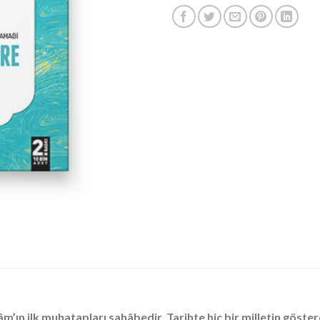
lâm’ın ilk muhatapları sahâbedir. Tarihte hiç bir milletin göste