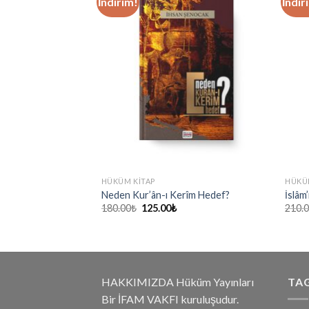
İndirim!
İndir
HÜKÜM KITAP
HÜKÜ
Osmanlı’nın Ufkunda
Neden Kur’ân-ı Kerîm Hedef?
İslâm’
u
Orijinal
Şu
180.00
₺
125.00
₺
210.
ndaki
fiyat:
andaki
yat:
180.00₺.
fiyat:
50.00₺.
125.00₺.
HAKKIMIZDA Hüküm Yayınları
TA
Bir İFAM VAKFI kuruluşudur.