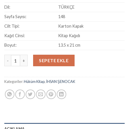
Dil:
TÜRKÇE
Sayfa Sayısı:
148
Cilt Tipi:
Karton Kapak
Kağıt Cinsi:
Kitap Kağıdı
Boyut:
13.5 x 21 cm
TASAVVUF VE CİHAD adet
SEPETE EKLE
Kategoriler:
Hüküm Kitap
,
İHSAN ŞENOCAK
AÇIKLAMA