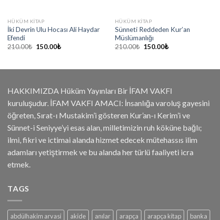
HÜKÜM KITAP
HÜKÜM KITAP
İki Devrin Ulu Hocası Ali Haydar
Sünneti Reddeden Kur’an
Efendi
Müslümanlığı
Orijinal
Şu
Orijinal
Şu
210.00
₺
150.00
₺
210.00
₺
150.00
₺
fiyat:
andaki
fiyat:
andaki
210.00₺.
fiyat:
210.00₺.
fiyat:
150.00₺.
150.00₺.
HAKKIMIZDA Hüküm Yayınları Bir İFAM VAKFI
kuruluşudur. İFAM VAKFI AMACI: İnsanlığa varoluş gayesini
öğreten, Sırat-ı Mustakim’i gösteren Kur’an-ı Kerim’i ve
Sünnet-i Seniyye’yi esas alan, milletimizin ruh köküne bağlı;
ilmi, fikri ve ictimai alanda hizmet edecek mütehassıs ilim
adamları yetiştirmek ve bu alanda her türlü faaliyeti icra
etmek.
TAGS
abdülhakim arvasi
akide
anılar
arapça
arapça kitap
banka