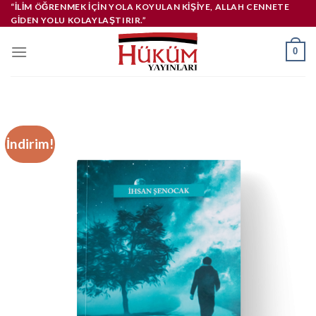
İçeriğe
“İLIM ÖĞRENMEK IÇIN YOLA KOYULAN KIŞIYE, ALLAH CENNETE
GIDEN YOLU KOLAYLAŞTIRIR.”
atla
0
İndirim!