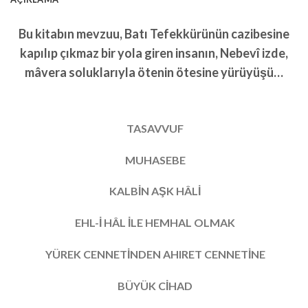
Bu kitabın mevzuu, Batı Tefekkürünün cazibesine
kapılıp çıkmaz bir yola giren insanın, Nebevî izde,
mâvera soluklarıyla ötenin ötesine yürüyüşü…
TASAVVUF
MUHASEBE
KALBİN AŞK HÂLİ
EHL-İ HÂL İLE HEMHAL OLMAK
YÜREK CENNETİNDEN AHIRET CENNETİNE
BÜYÜK CİHAD