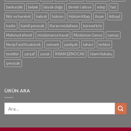
bankacılık
bebek
büyük doğu
devlet-i aliyye
edep
faiz
fikir ve hareket
hatırat
hüküm
Hüküm Kitap
ihsan
iktisad
kadın
kamil şenocak
Kuran müdafaası
küresel kriz
Mahmud efendi
müslümanca hayat
Müslüman Gence
namaz
Necip Fazıl Kısakürek
osmanlı
padişah
tahavi
terbiye
tesettür
çarşaf
çocuk
İHSAN ŞENOCAK
İslam Hukuku
şenocak
ÜRÜN ARA
Ara: