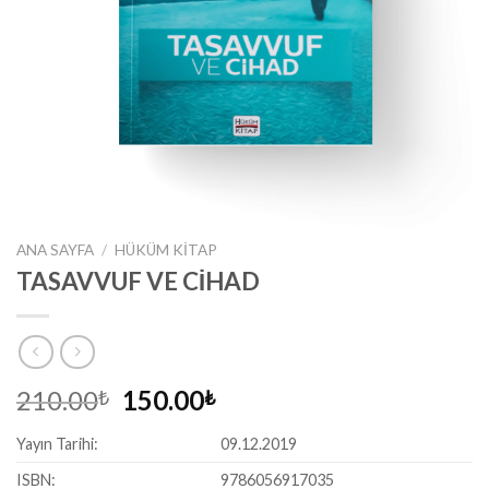
ANA SAYFA
/
HÜKÜM KITAP
TASAVVUF VE CİHAD
Orijinal
Şu
210.00
150.00
₺
₺
fiyat:
andaki
Yayın Tarihi:
09.12.2019
210.00₺.
fiyat:
150.00₺.
ISBN:
9786056917035