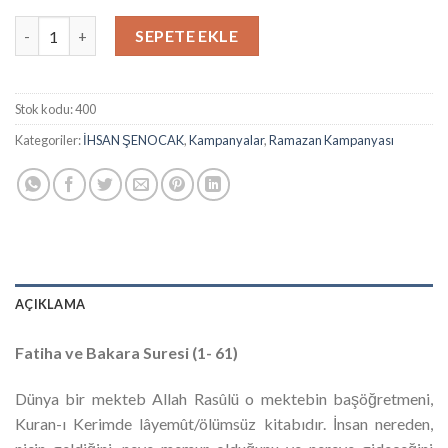
Hitâbu'l-Hak Kur'ân-ı Kerîm Tefsîri 1. Cilt (Ramazan Kampanyası
SEPETE EKLE
Stok kodu:
400
Kategoriler:
İHSAN ŞENOCAK
,
Kampanyalar
,
Ramazan Kampanyası
AÇIKLAMA
Fatiha ve Bakara Suresi (1- 61)
Dünya bir mekteb Allah Rasûlü o mektebin başöğretmeni,
Kuran-ı Kerimde lâyemût/ölümsüz kitabıdır. İnsan nereden,