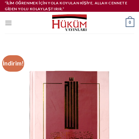
İçeriğe
“İLIM ÖĞRENMEK IÇIN YOLA KOYULAN KIŞIYE, ALLAH CENNETE
GIDEN YOLU KOLAYLAŞTIRIR.”
atla
0
İndirim!