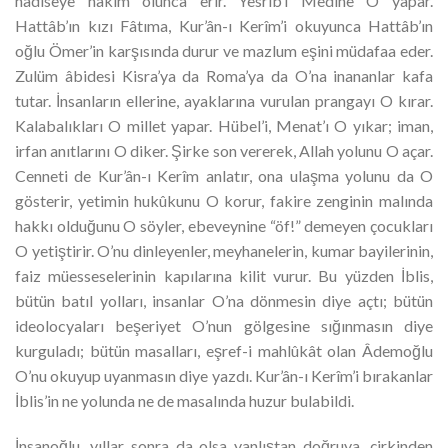
hâdiseye hâkim olunca erir. Yesrib’i Medîne O yapar.
Hattâb’ın kızı Fâtıma, Kur’ân-ı Kerîm’i okuyunca Hattâb’ın
oğlu Ömer’in karşısında durur ve mazlum eşini müdafaa eder.
Zulüm âbidesi Kisra’ya da Roma’ya da O’na inananlar kafa
tutar. İnsanların ellerine, ayaklarına vurulan prangayı O kırar.
Kalabalıkları O millet yapar. Hübel’i, Menat’ı O yıkar; iman,
irfan anıtlarını O diker. Şirke son vererek, Allah yolunu O açar.
Cenneti de Kur’ân-ı Kerîm anlatır, ona ulaşma yolunu da O
gösterir, yetimin hukûkunu O korur, fakire zenginin malında
hakkı olduğunu O söyler, ebeveynine “öf!” demeyen çocukları
O yetiştirir. O’nu dinleyenler, meyhanelerin, kumar bayilerinin,
faiz müesseselerinin kapılarına kilit vurur. Bu yüzden İblis,
bütün batıl yolları, insanlar O’na dönmesin diye açtı; bütün
ideolocyaları beşeriyet O’nun gölgesine sığınmasın diye
kurguladı; bütün masalları, eşref-i mahlûkât olan Âdemoğlu
O’nu okuyup uyanmasın diye yazdı. Kur’ân-ı Kerîm’i bırakanlar
İblis’in ne yolunda ne de masalında huzur bulabildi.
İnsanoğlu, yıllar sonra da olsa yanlıştan doğruya, çirkinden