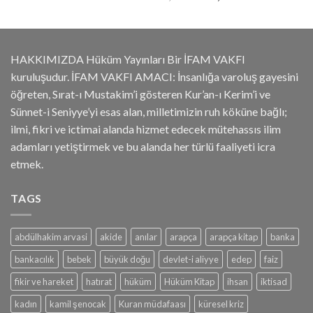
fiyat:
andaki
fiyat:
andaki
335.00₺.
fiyat:
7,440.00₺.
fiyat:
199.00₺.
5,200.00₺.
HAKKIMIZDA Hüküm Yayınları Bir İFAM VAKFI
kuruluşudur. İFAM VAKFI AMACI: İnsanlığa varoluş gayesini
öğreten, Sırat-ı Mustakim’i gösteren Kur’an-ı Kerim’i ve
Sünnet-i Seniyye’yi esas alan, milletimizin ruh köküne bağlı;
ilmi, fikri ve ictimai alanda hizmet edecek mütehassıs ilim
adamları yetiştirmek ve bu alanda her türlü faaliyeti icra
etmek.
TAGS
abdülhakim arvasi
akide
anılar
arapça
arapça kitap
banka
bankacılık
bebek
büyük doğu
devlet-i aliyye
edep
faiz
fikir ve hareket
hatırat
hüküm
Hüküm Kitap
ihsan
iktisad
kadın
kamil şenocak
Kuran müdafaası
küresel kriz