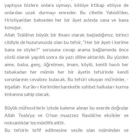
yaptıysa bizlere onlara uymayı, kötüye irtikap ettiyse de
onlardan uzak durmayı emreder. Bu cihetle Yahûdi’den,
Hristiyan’dan bahseden her bir âyet aslında sana ve bana
konuşur.
Allah Teâlâ’nın büyük bir ihsanı olarak başladığımız, birinci
cildiyle de huzurunuzda olan bu tefsir, “Her bir âyet-i kerîme
bana ne söyler?” sorusuna cevap arama bağlamında önce
sözlü olarak yapıldı sonra da yazı diline aktarıldı. Bu yüzden
anne, baba, genç, öğretmen, imam, köylü, kentli hasılı her
tabakadan her mümin her bir âyetin tefsirinde kendi
sorunlarının cevabını bulacak. Bu tefsiri okuyan mü’minler, -
inşallah- Kur’ân-ı Kerîm’den hareketle sohbet halkaları kurma
imkanına sahip olacak.
Büyük müfessirlerin izinde kaleme alınan bu eserde doğrular
Allah Teala’ya ve O’nun muazzez Rasûlü’ne eksikler ve
noksanlıklar ise müellife aittir.
Bu tefsirin te’lif edilmesine vesile olan müminden ve