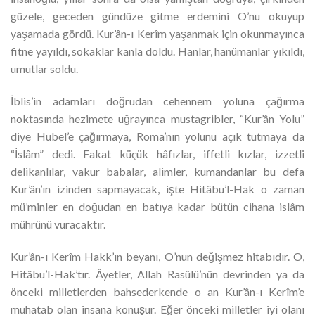
güzele, geceden gündüze gitme erdemini O’nu okuyup
yaşamada gördü. Kur’ân-ı Kerîm yaşanmak için okunmayınca
fitne yayıldı, sokaklar kanla doldu. Hanlar, hanümanlar yıkıldı,
umutlar soldu.
İblis’in adamları doğrudan cehennem yoluna çağırma
noktasında hezimete uğrayınca mustagribler, “Kur’ân Yolu”
diye Hubel’e çağırmaya, Roma’nın yolunu açık tutmaya da
“İslâm” dedi. Fakat küçük hâfızlar, iffetli kızlar, izzetli
delikanlılar, vakur babalar, alimler, kumandanlar bu defa
Kur’ân’ın izinden sapmayacak, işte Hitâbu’l-Hak o zaman
mü’minler en doğudan en batıya kadar bütün cihana islâm
mührünü vuracaktır.
Kur’ân-ı Kerîm Hakk’ın beyanı, O’nun değişmez hitabıdır. O,
Hitâbu’l-Hak’tır. Âyetler, Allah Rasûlü’nün devrinden ya da
önceki milletlerden bahsederkende o an Kur’ân-ı Kerîm’e
muhatab olan insana konuşur. Eğer önceki milletler iyi olanı