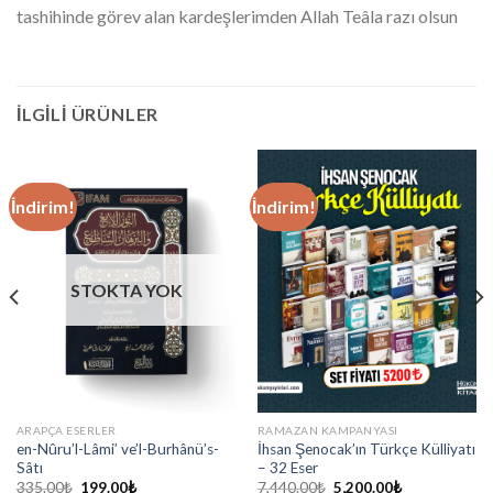
tashihinde görev alan kardeşlerimden Allah Teâla razı olsun
İLGILI ÜRÜNLER
İndirim!
İndirim!
STOKTA YOK
ARAPÇA ESERLER
RAMAZAN KAMPANYASI
en-Nûru’l-Lâmi’ ve’l-Burhânü’s-
İhsan Şenocak’ın Türkçe Külliyatı
Sâtı
– 32 Eser
Orijinal
Şu
Orijinal
Şu
335.00
₺
199.00
₺
7,440.00
₺
5,200.00
₺