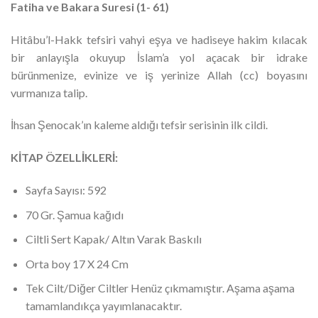
Fatiha ve Bakara Suresi (1- 61)
450.00₺.
Hitâbu’l-Hakk tefsiri vahyi eşya ve hadiseye hakim kılacak
bir anlayışla okuyup İslam’a yol açacak bir idrake
bürünmenize, evinize ve iş yerinize Allah (cc) boyasını
vurmanıza talip.
İhsan Şenocak’ın kaleme aldığı tefsir serisinin ilk cildi.
KİTAP ÖZELLİKLERİ:
Sayfa Sayısı: 592
70 Gr. Şamua kağıdı
Ciltli Sert Kapak/ Altın Varak Baskılı
Orta boy 17 X 24 Cm
Tek Cilt/Diğer Ciltler Henüz çıkmamıştır. Aşama aşama
tamamlandıkça yayımlanacaktır.