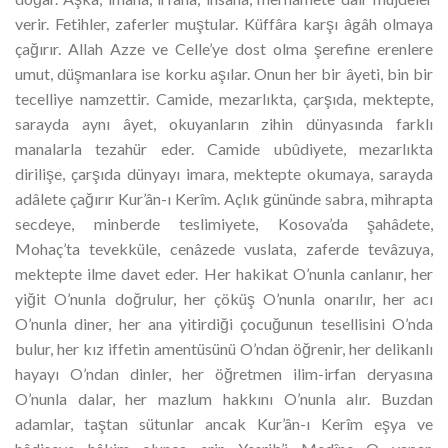
verir. Fetihler, zaferler muştular. Küffâra karşı âgâh olmaya
çağırır. Allah Azze ve Celle’ye dost olma şerefine erenlere
umut, düşmanlara ise korku aşılar. Onun her bir âyeti, bin bir
tecelliye namzettir. Camide, mezarlıkta, çarşıda, mektepte,
sarayda aynı âyet, okuyanların zihin dünyasında farklı
manalarla tezahür eder. Camide ubûdiyete, mezarlıkta
dirilişe, çarşıda dünyayı imara, mektepte okumaya, sarayda
adâlete çağırır Kur’ân-ı Kerîm. Açlık gününde sabra, mihrapta
secdeye, minberde teslimiyete, Kosova’da şahâdete,
Mohaç’ta tevekküle, cenâzede vuslata, zaferde tevâzuya,
mektepte ilme davet eder. Her hakikat O’nunla canlanır, her
yiğit O’nunla doğrulur, her çöküş O’nunla onarılır, her acı
O’nunla diner, her ana yitirdiği çocuğunun tesellisini O’nda
bulur, her kız iffetin amentüsünü O’ndan öğrenir, her delikanlı
hayayı O’ndan dinler, her öğretmen ilim-irfan deryasına
O’nunla dalar, her mazlum hakkını O’nunla alır. Buzdan
adamlar, taştan sütunlar ancak Kur’ân-ı Kerîm eşya ve