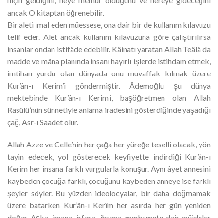
niçin geldiğini, neye memur olduğunu ve nereye gideceğini
ancak O kitaptan öğrenebilir.
Bir aleti imal eden müessese, ona dair bir de kullanım kılavuzu
telif eder. Alet ancak kullanım kılavuzuna göre çalıştırılırsa
insanlar ondan istifâde edebilir. Kâinatı yaratan Allah Teâlâ da
madde ve mâna planında insanı hayırlı işlerde istihdam etmek,
imtihan yurdu olan dünyada onu muvaffak kılmak üzere
Kur’ân-ı Kerîm’i göndermiştir. Âdemoğlu şu dünya
mektebinde Kur’ân-ı Kerîm’i, başöğretmen olan Allah
Rasûlü’nün sünnetiyle anlama iradesini gösterdiğinde yaşadığı
çağ, Asr-ı Saadet olur.
Allah Azze ve Celle’nin her çağa her yüreğe teselli olacak, yön
tayin edecek, yol gösterecek keyfiyette indirdiği Kur’ân-ı
Kerîm her insana farklı vurgularla konuşur. Aynı âyet annesini
kaybeden çocuğa farklı, çocuğunu kaybeden anneye ise farklı
şeyler söyler. Bu yüzden ideolocyalar, bir daha doğmamak
üzere batarken Kur’ân-ı Kerîm her asırda her gün yeniden
doğar. Aşka, imana, irfana, ihsana, merhamete dair müjdeler