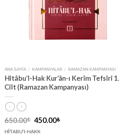
ANA SAYFA
/
KAMPANYALAR
/
RAMAZAN KAMPANYASI
Hitâbu’l-Hak Kur’ân-ı Kerîm Tefsîri 1.
Cilt (Ramazan Kampanyası)
Orijinal
Şu
650.00
450.00
₺
₺
fiyat:
andaki
HİTABU’l-HAKK
650.00₺.
fiyat: