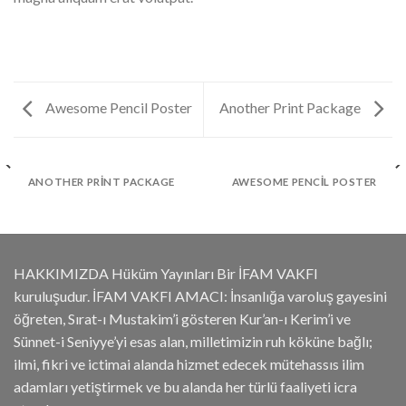
Awesome Pencil Poster
Another Print Package
ANOTHER PRINT PACKAGE
AWESOME PENCIL POSTER
HAKKIMIZDA Hüküm Yayınları Bir İFAM VAKFI
kuruluşudur. İFAM VAKFI AMACI: İnsanlığa varoluş gayesini
öğreten, Sırat-ı Mustakim’i gösteren Kur’an-ı Kerim’i ve
Sünnet-i Seniyye’yi esas alan, milletimizin ruh köküne bağlı;
ilmi, fikri ve ictimai alanda hizmet edecek mütehassıs ilim
adamları yetiştirmek ve bu alanda her türlü faaliyeti icra