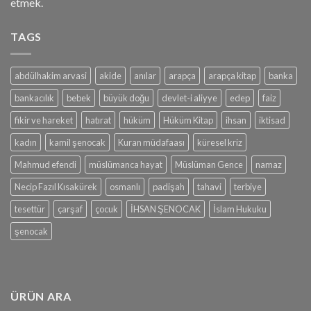
etmek.
TAGS
abdülhakim arvasi
akide
anılar
arapça
arapça kitap
banka
bankacılık
bebek
büyük doğu
devlet-i aliyye
edep
faiz
fikir ve hareket
hatırat
hüküm
Hüküm Kitap
ihsan
iktisad
kadın
kamil şenocak
Kuran müdafaası
küresel kriz
Mahmud efendi
müslümanca hayat
Müslüman Gence
namaz
Necip Fazıl Kısakürek
osmanlı
padişah
tahavi
terbiye
tesettür
çarşaf
çocuk
İHSAN ŞENOCAK
İslam Hukuku
şenocak
ÜRÜN ARA