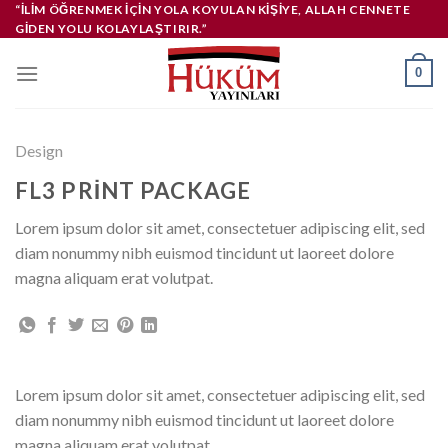
İçeriğe
“İLIM ÖĞRENMEK IÇIN YOLA KOYULAN KIŞIYE, ALLAH CENNETE
GIDEN YOLU KOLAYLAŞTIRIR.”
atla
0
Design
FL3 PRINT PACKAGE
Lorem ipsum dolor sit amet, consectetuer adipiscing elit, sed
diam nonummy nibh euismod tincidunt ut laoreet dolore
magna aliquam erat volutpat.
Lorem ipsum dolor sit amet, consectetuer adipiscing elit, sed
diam nonummy nibh euismod tincidunt ut laoreet dolore
magna aliquam erat volutpat.